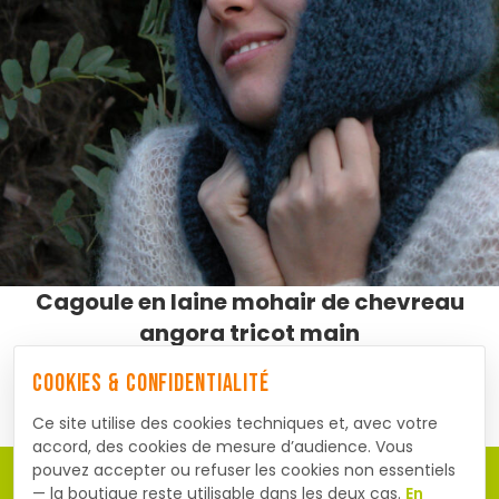
Cagoule en laine mohair de chevreau
angora tricot main
Cookies & confidentialité
59,00
€
Ce site utilise des cookies techniques et, avec votre
accord, des cookies de mesure d’audience. Vous
pouvez accepter ou refuser les cookies non essentiels
— la boutique reste utilisable dans les deux cas.
En