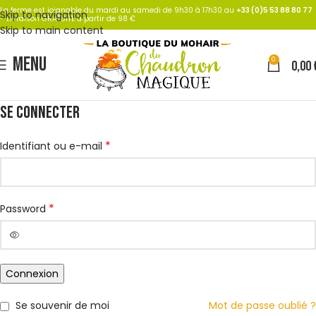
La ferme est joignable du mardi au samedi de 9h30 à 17h30 au
+33 (0)5 53 88 80 77
Skip to navigation
- Livraison GRATUITE à partir de 98 €
Skip to main content
MENU
0
0,00
Se connecter
*
Identifiant ou e-mail
*
Password
Alternative:
Connexion
Se souvenir de moi
Mot de passe oublié ?