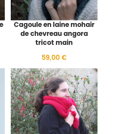
e
Cagoule en laine mohair
de chevreau angora
tricot main
59,00
€