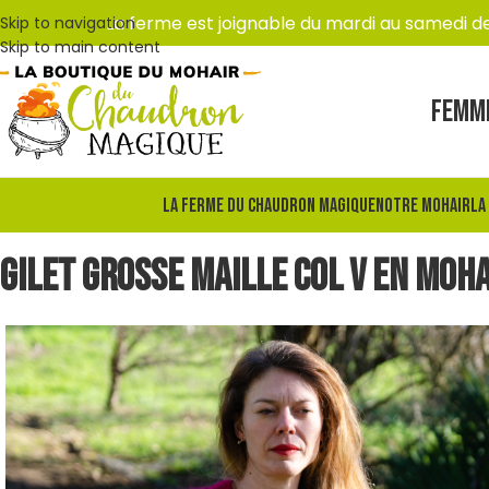
La ferme est joignable du mardi au samedi d
Skip to navigation
Skip to main content
FEMM
LA FERME DU CHAUDRON MAGIQUE
NOTRE MOHAIR
LA
Accueil
Pulls, vestes, gilets femmes
Gilet grosse maille col V en
Gilet grosse maille col V en moha