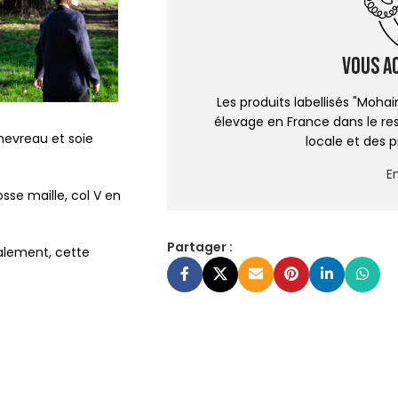
Vous a
Les produits labellisés "Moha
élevage en France dans le re
chevreau et soie
locale et des p
En
osse maille, col V en
Partager :
alement, cette