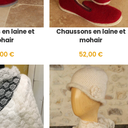
 en laine et
Chaussons en laine et
hair
mohair
,00
€
52,00
€