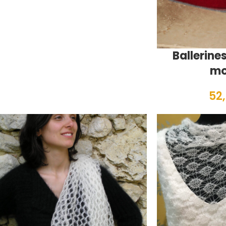
Ballerines
mo
52