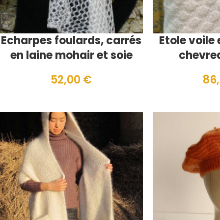
Echarpes foulards, carrés
Etole voile
en laine mohair et soie
chevrea
52,00
€
86