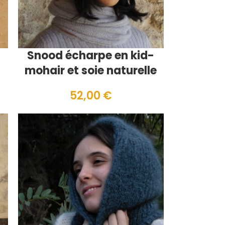
Snood écharpe en kid-
mohair et soie naturelle
52,00
€