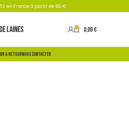
TE en France à partir de 98 €
DE LAINES
0
0,00
€
SON & RETOUR
NOUS CONTACTER