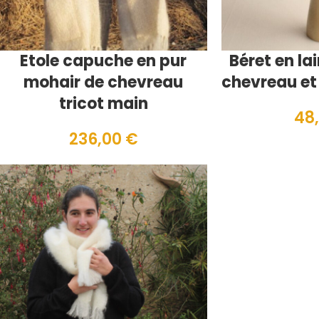
Etole capuche en pur
Béret en la
mohair de chevreau
chevreau et 
tricot main
48
236,00
€