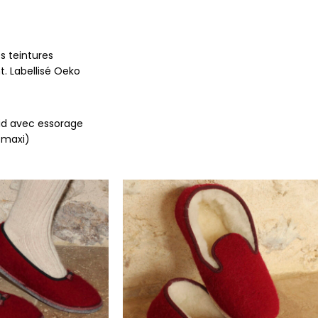
es teintures
. Labellisé Oeko
id avec essorage
 maxi)