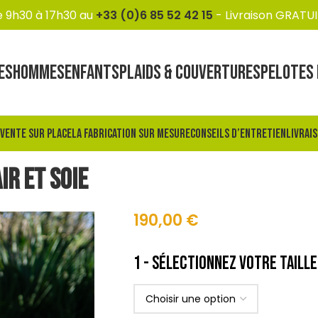
e 9h30 à 17h30 au
+33 (0)6 85 52 42 15
- Livraison GRATUI
ES
HOMMES
ENFANTS
PLAIDS & COUVERTURES
PELOTES 
 VENTE SUR PLACE
LA FABRICATION SUR MESURE
CONSEILS D’ENTRETIEN
LIVRAI
 mohair et soie
ir et soie
190,00
€
Alternative: